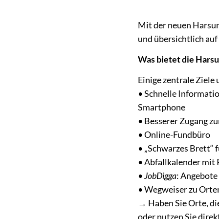
Mit der neuen Harsum
und übersichtlich au
Was bietet die Hars
Einige zentrale Ziele 
• Schnelle Informatio
Smartphone
• Besserer Zugang zu
• Online-Fundbüro
• „Schwarzes Brett“ 
• Abfallkalender mit
•
JobDigga
: Angebote
• Wegweiser zu Orte
→ Haben Sie Orte, di
oder nutzen Sie direk