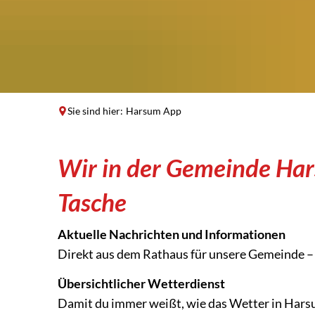
Sie sind hier:
Harsum App
Harsum
Wir in der Gemeinde Har
App
Tasche
Aktuelle Nachrichten und Informationen
Direkt aus dem Rathaus für unsere Gemeinde – a
Übersichtlicher Wetterdienst
Damit du immer weißt, wie das Wetter in Hars