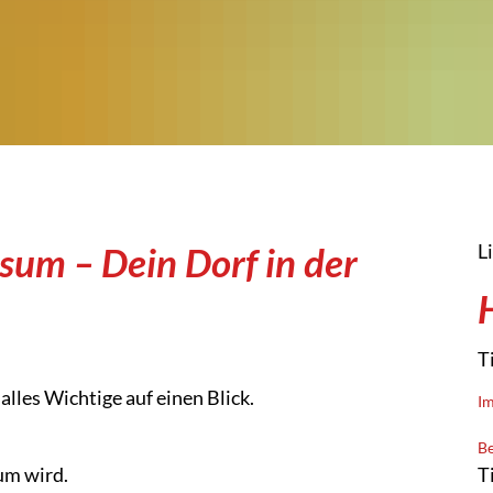
sum – Dein Dorf in der
L
T
lles Wichtige auf einen Blick.
Im
Be
um wird.
T