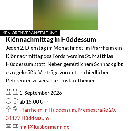
Hüddessum
SENIORENVERANSTALTUNG
Klönnachmittag in Hüddessum
KATEGORIE: SENIORENVERANSTALTUNG
Jeden 2. Dienstag im Monat findet im Pfarrheim ein
Klönnachmittag des Fördervereins St. Matthias
Hüddessum statt. Neben gemütlichem Schnack gibt
es regelmäßig Vorträge von unterschiedlichen
Referenten zu verschiedensten Themen.
Datum:
1. September 2026
Uhrzeit:
ab 15:00 Uhr
Pfarrheim in Hüddessum, Messestraße 20,
31177 Hüddessum
mail@luisbormann.de