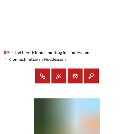
SUCHE
MENÜ
Sie sind hier:
Klönnachmittag in Hüddessum
Klönnachmittag in Hüddessum
Klönnachmittag
in