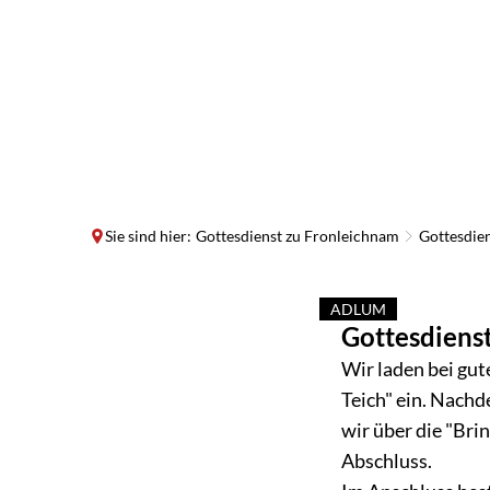
Sie sind hier:
Gottesdienst zu Fronleichnam
Gottesdie
ADLUM
Gottesdienst
Gottesdiens
KATEGORIE: AD
zu
Wir laden bei gu
Teich" ein. Nachd
Fronleichnam
wir über die "Bri
Abschluss.