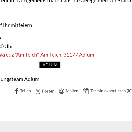
teht im Dorfgemeinschaftshaus die Gelegenheit zur Stärk
f Ihr mitfeiern!
6
30 Uhr
skreuz "Am Teich", Am Teich, 31177 Adlum
ADLUM
itungsteam Adlum
Teilen
Mailen
Termin exportieren (IC
Posten