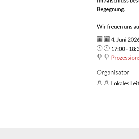
Im Anschluss bes
Begegnung.
Wir freuen uns au
Datum:
4. Juni 202
Uhrzeit:
17:00 - 18:
Prozession
Organisator
Lokales Le