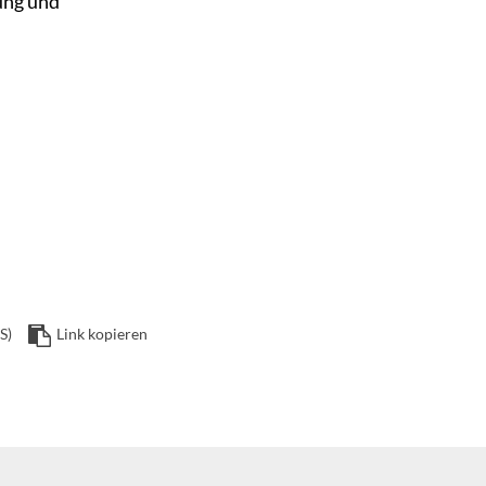
ung und
S)
Link kopieren