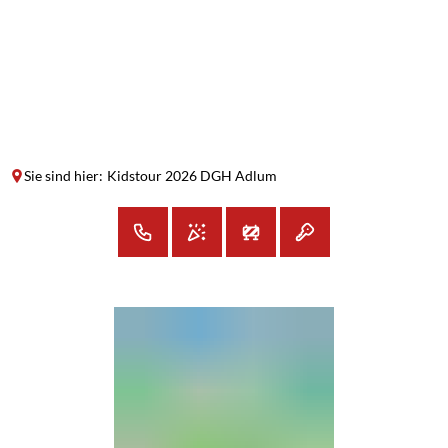
SUCHE
MENÜ
Sie sind hier:
Kidstour 2026 DGH Adlum
Kidstour
2026
DGH