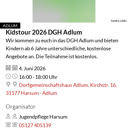
Adlum
Sandra Löbke
ADLUM
Kidstour 2026 DGH Adlum
KATEGORIE: ADLUM
Wir kommen zu euch in das DGH Adlum und bieten
Kindern ab 6 Jahre unterschiedliche, kostenlose
Angebote an. Die Teilnahme ist kostenlos.
Datum:
4. Juni 2026
Uhrzeit:
16:00 - 18:00 Uhr
Dorfgemeinschaftshaus Adlum, Kirchstr. 16,
31177 Harsum - Adlum
Organisator
Jugendpflege Harsum
05127 405139