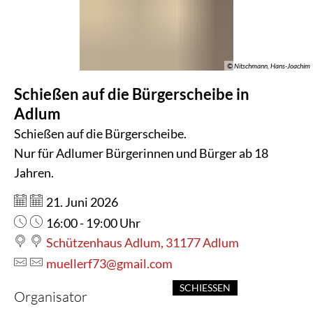
die
Bürgerscheibe
in
© Nitschmann, Hans-Joachim
Schießen auf die Bürgerscheibe in
Adlum
Adlum
Schießen auf die Bürgerscheibe.
Nur für Adlumer Bürgerinnen und Bürger ab 18
Jahren.
Datum:
21. Juni 2026
Uhrzeit:
16:00 - 19:00 Uhr
Schützenhaus Adlum, 31177 Adlum
muellerf73@gmail.com
SCHIESSEN
Organisator