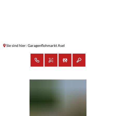
SUCHE
MENÜ
Sie sind hier:
Garagenflohmarkt Asel
Garagenflohmarkt
Asel