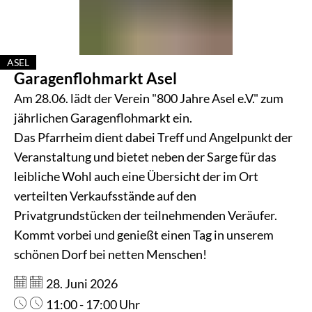
ASEL
Garagenflohmarkt Asel
KATEGORIE: ASEL
Am 28.06. lädt der Verein "800 Jahre Asel e.V." zum
jährlichen Garagenflohmarkt ein.
Das Pfarrheim dient dabei Treff und Angelpunkt der
Veranstaltung und bietet neben der Sarge für das
leibliche Wohl auch eine Übersicht der im Ort
verteilten Verkaufsstände auf den
Privatgrundstücken der teilnehmenden Veräufer.
Kommt vorbei und genießt einen Tag in unserem
schönen Dorf bei netten Menschen!
Datum:
28. Juni 2026
Uhrzeit:
11:00 - 17:00 Uhr