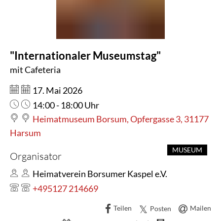
"Internationaler Museumstag"
mit Cafeteria
Datum:
17. Mai 2026
Uhrzeit:
14:00 - 18:00 Uhr
Heimatmuseum Borsum, Opfergasse 3, 31177
Harsum
MUSEUM
Organisator
Heimatverein Borsumer Kaspel e.V.
+495127 214669
Teilen
Mailen
Posten