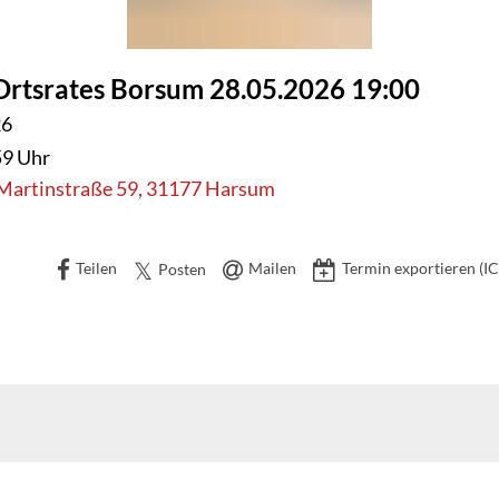
 Ortsrates Borsum 28.05.2026 19:00
RSUM
26
59 Uhr
Martinstraße 59, 31177 Harsum
Teilen
Mailen
Termin exportieren (IC
Posten