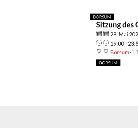
28.05.2026
BORSUM
Sitzung des
KATEGORIE: BO
19:00
Datum:
28. Mai 20
Uhrzeit:
19:00 - 23:
Borsum-1, 
BORSUM