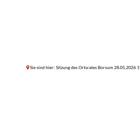
Sie sind hier:
Sitzung des Ortsrates Borsum 28.05.2026 1
Sitzung
des
Ortsrates
Borsum