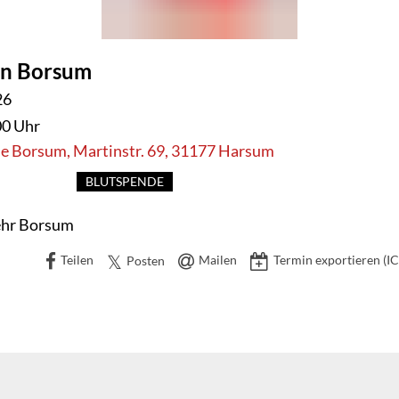
in Borsum
STIGES
26
00 Uhr
e Borsum, Martinstr. 69, 31177 Harsum
BLUTSPENDE
ehr Borsum
Teilen
Mailen
Termin exportieren (IC
Posten