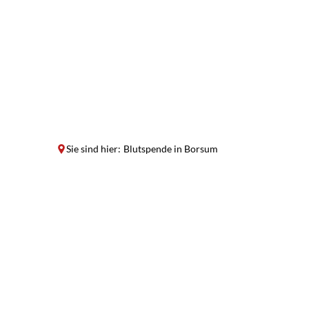
Sie sind hier:
Blutspende in Borsum
Blutspende
in
Borsum