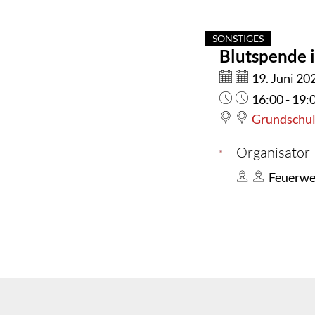
SONSTIGES
Blutspende 
KATEGORIE: SON
Datum:
19. Juni 20
Uhrzeit:
16:00 - 19:
Grundschul
Organisator
Feuerw