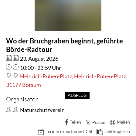
Bruchgraben
beginnt,
geführte
Wo der Bruchgraben beginnt, geführte
Börde-
Börde-Radtour
Radtour
Datum:
23. August 2026
Uhrzeit:
10:00 - 23:59 Uhr
Heinrich-Ruhen-Platz, Heinrich-Ruhen-Platz,
31177 Borsum
AUSFLUG
Organisator
Naturschutzverein
Teilen
Mailen
Posten
Termin exportieren (ICS)
Link kopieren