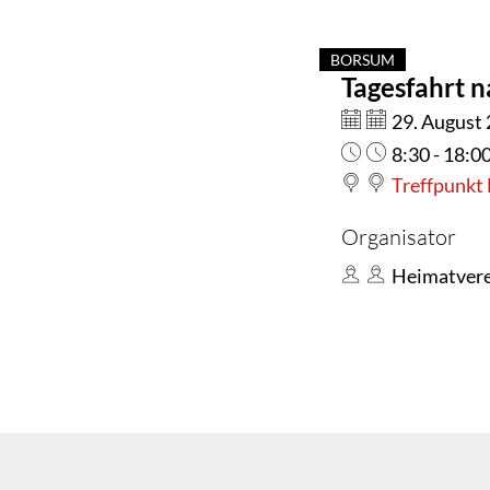
BORSUM
Tagesfahrt n
KATEGORIE: BO
Datum:
29. August
Uhrzeit:
8:30 - 18:0
Treffpunkt
Organisator
Heimatvere