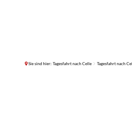
Sie sind hier:
Tagesfahrt nach Celle
Tagesfahrt nach Ce
Tagesfahrt
nach
Celle