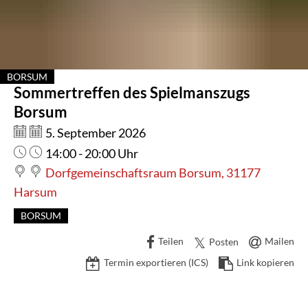
Spielmanszugs
Borsum
BORSUM
Sommertreffen des Spielmanszugs
KATEGORIE: BORSUM
Borsum
Datum:
5. September 2026
Uhrzeit:
14:00 - 20:00 Uhr
Dorfgemeinschaftsraum Borsum, 31177
Harsum
BORSUM
Teilen
Mailen
Posten
Termin exportieren (ICS)
Link kopieren