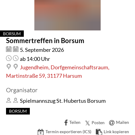
Borsum
BORSUM
Sommertreffen in Borsum
KATEGORIE: BORSUM
Datum:
5. September 2026
Uhrzeit:
ab 14:00 Uhr
Jugendheim, Dorfgemeinschaftsraum,
Martinstraße 59, 31177 Harsum
Organisator
Spielmannszug St. Hubertus Borsum
BORSUM
Teilen
Mailen
Posten
Termin exportieren (ICS)
Link kopieren