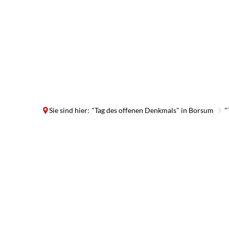
Sie sind hier:
"Tag des offenen Denkmals" in Borsum
"
"Tag
des
offenen
Denkmals"