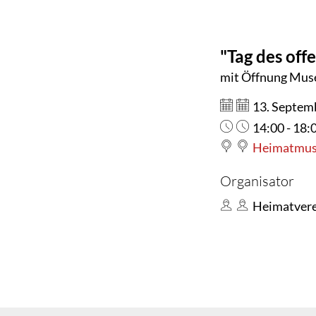
in
"Tag des of
Borsum
mit Öffnung Mus
Datum:
13. Septem
Uhrzeit:
14:00 - 18:
Heimatmuse
Organisator
Heimatver