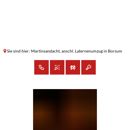
SUCHE
MENÜ
Sie sind hier:
Martinsandacht, anschl. Laternenumzug in Borsum
Martinsandacht,
anschl.
Laternenumzug