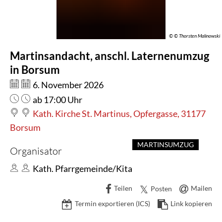
in
Borsum
© © Thorsten Malinowski
Martinsandacht, anschl. Laternenumzug
in Borsum
Datum:
6. November 2026
Uhrzeit:
ab 17:00 Uhr
Kath. Kirche St. Martinus, Opfergasse, 31177
Borsum
MARTINSUMZUG
Organisator
Kath. Pfarrgemeinde/Kita
Teilen
Mailen
Posten
Termin exportieren (ICS)
Link kopieren