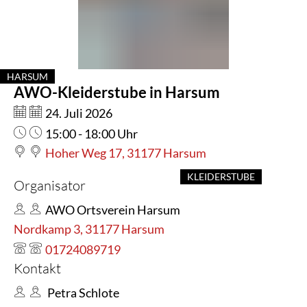
in
Harsum
HARSUM
AWO-Kleiderstube in Harsum
KATEGORIE: HARSUM
Datum:
24. Juli 2026
Uhrzeit:
15:00 - 18:00 Uhr
Hoher Weg 17, 31177 Harsum
KLEIDERSTUBE
Organisator
AWO Ortsverein Harsum
Nordkamp 3, 31177 Harsum
01724089719
Kontakt
Petra Schlote