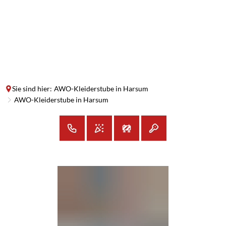
SUCHE
MENÜ
Sie sind hier:
AWO-Kleiderstube in Harsum
AWO-Kleiderstube in Harsum
AWO-
Kleiderstube