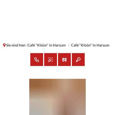
SUCHE
MENÜ
Sie sind hier:
Café "Klöön" in Harsum
Café "Klöön" in Harsum
Café
"Klöön"
in