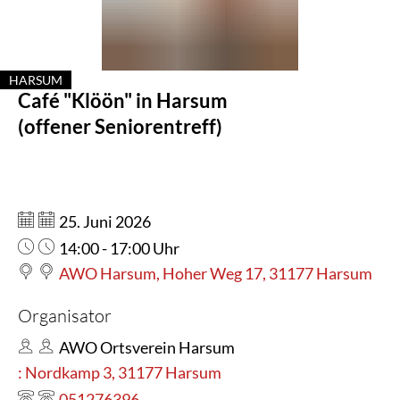
Harsum
HARSUM
Café "Klöön" in Harsum
KATEGORIE: HARSUM
(offener Seniorentreff)
Datum:
25. Juni 2026
Uhrzeit:
14:00 - 17:00 Uhr
AWO Harsum, Hoher Weg 17, 31177 Harsum
Organisator
AWO Ortsverein Harsum
: Nordkamp 3, 31177 Harsum
051276396