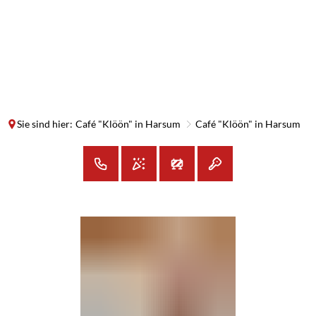
SUCHE
MENÜ
Sie sind hier:
Café "Klöön" in Harsum
Café "Klöön" in Harsum
Café
"Klöön"
in