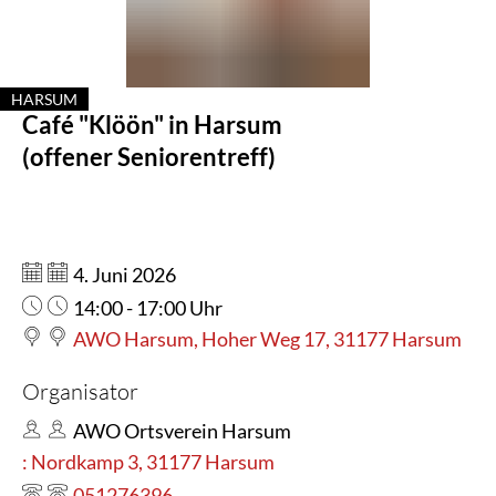
Harsum
HARSUM
Café "Klöön" in Harsum
KATEGORIE: HARSUM
(offener Seniorentreff)
Datum:
4. Juni 2026
Uhrzeit:
14:00 - 17:00 Uhr
AWO Harsum, Hoher Weg 17, 31177 Harsum
Organisator
AWO Ortsverein Harsum
: Nordkamp 3, 31177 Harsum
051276396