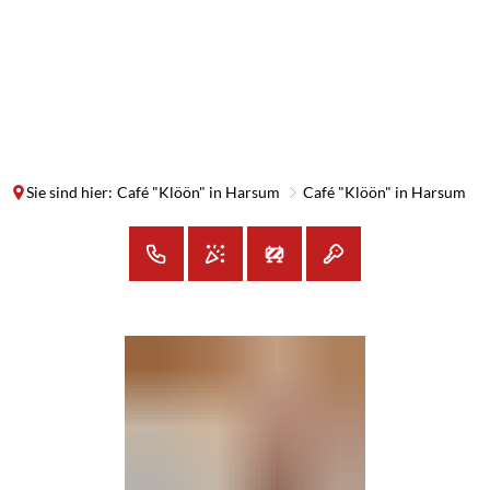
SUCHE
MENÜ
Sie sind hier:
Café "Klöön" in Harsum
Café "Klöön" in Harsum
Café
"Klöön"
in