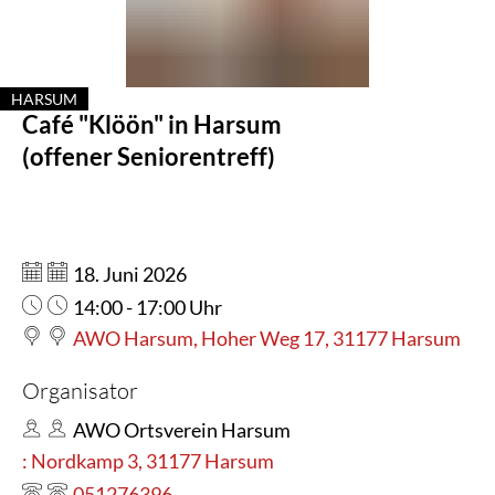
Harsum
HARSUM
Café "Klöön" in Harsum
KATEGORIE: HARSUM
(offener Seniorentreff)
Datum:
18. Juni 2026
Uhrzeit:
14:00 - 17:00 Uhr
AWO Harsum, Hoher Weg 17, 31177 Harsum
Organisator
AWO Ortsverein Harsum
: Nordkamp 3, 31177 Harsum
051276396