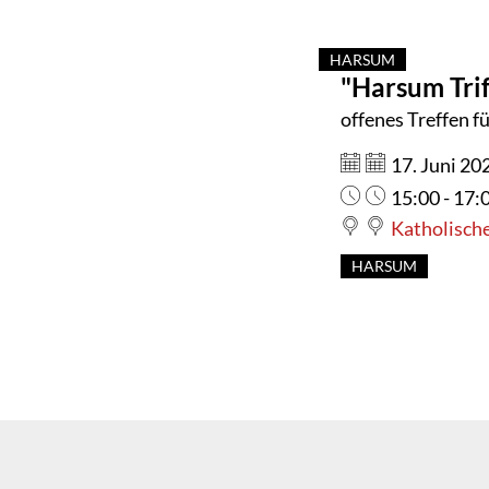
kath.
HARSUM
"Harsum Trif
KATEGORIE: HA
Pfarrheim
offenes Treffen f
in
Datum:
17. Juni 20
Uhrzeit:
Harsum
15:00 - 17:
Katholische
HARSUM