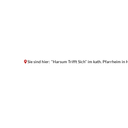
Sie sind hier:
"Harsum Trifft Sich" im kath. Pfarrheim in
"Harsum
Trifft
Sich"
im