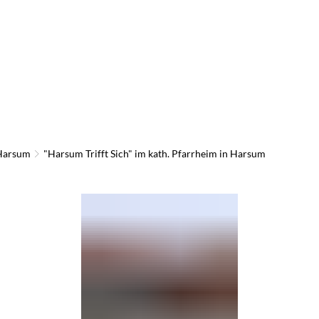
 Harsum
"Harsum Trifft Sich" im kath. Pfarrheim in Harsum