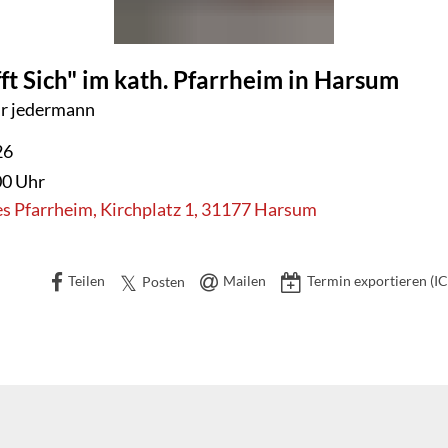
ft Sich" im kath. Pfarrheim in Harsum
RSUM
ür jedermann
26
00 Uhr
s Pfarrheim, Kirchplatz 1, 31177 Harsum
Teilen
Mailen
Termin exportieren (IC
Posten