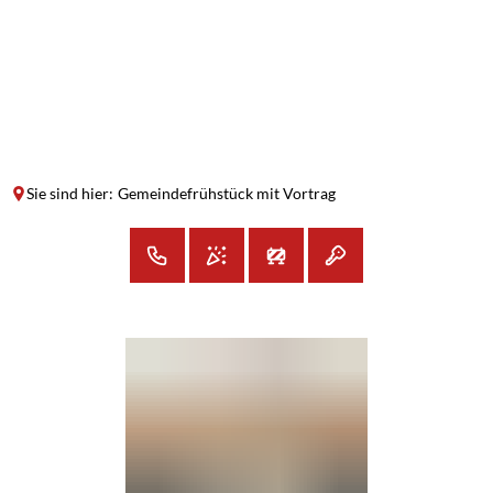
SUCHE
MENÜ
Sie sind hier:
Gemeindefrühstück mit Vortrag
Gemeindefrühstück
mit
Vortrag