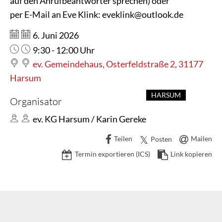
auf den Anrufbeantworter sprechen) oder
per E-Mail an Eve Klink: eveklink@outlook.de
Datum:
6. Juni 2026
Uhrzeit:
9:30 - 12:00 Uhr
ev. Gemeindehaus, Osterfeldstraße 2, 31177
Harsum
HARSUM
Organisator
ev. KG Harsum / Karin Gereke
Teilen
Mailen
Posten
Termin exportieren (ICS)
Link kopieren