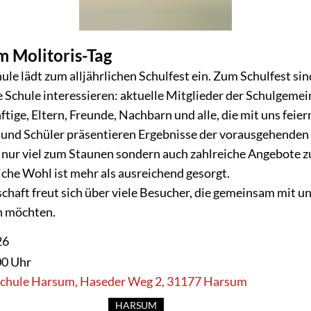
m Molitoris-Tag
RSUM
ule lädt zum alljährlichen Schulfest ein. Zum Schulfest sin
re Schule interessieren: aktuelle Mitglieder der Schulgemei
tige, Eltern, Freunde, Nachbarn und alle, die mit uns feier
 und Schüler präsentieren Ergebnisse der vorausgehenden
ht nur viel zum Staunen sondern auch zahlreiche Angebote
liche Wohl ist mehr als ausreichend gesorgt.
haft freut sich über viele Besucher, die gemeinsam mit u
n möchten.
26
00 Uhr
Schule Harsum, Haseder Weg 2, 31177 Harsum
HARSUM