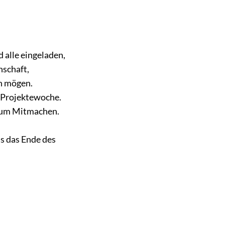
d alle eingeladen,
nschaft,
n mögen.​
 Projektewoche.
 zum Mitmachen.
ns das Ende des