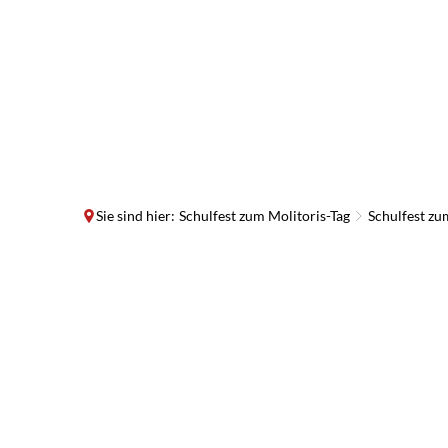
Sie sind hier:
Schulfest zum Molitoris-Tag
Schulfest zu
Schulfest
zum
Molitoris-
Tag