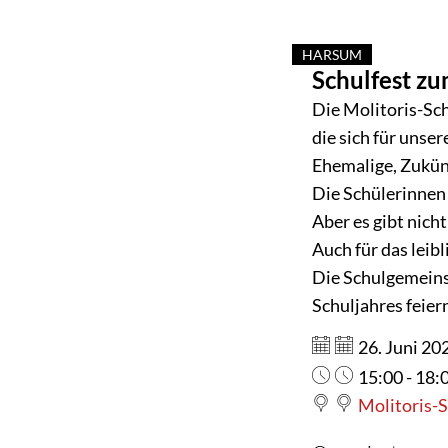
HARSUM
Schulfest zu
KATEGORIE: HA
Die Molitoris-Sch
die sich für unse
Ehemalige, Zukünf
Die Schülerinnen
Aber es gibt nic
Auch für das leib
Die Schulgemeinsc
Schuljahres feier
Datum:
26. Juni 20
Uhrzeit:
15:00 - 18:
Molitoris-