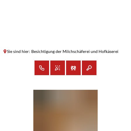
SUCHE
MENÜ
Sie sind hier:
Besichtigung der Milchschäferei und Hofkäserei
Besichtigung
der
Milchschäferei