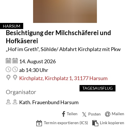
und
Hofkäserei
HARSUM
Besichtigung der Milchschäferei und
KATEGORIE: HARSUM
Hofkäserei
„Hof im Greth“, Söhlde/ Abfahrt Kirchplatz mit Pkw
Datum:
14. August 2026
Uhrzeit:
ab 14:30 Uhr
Kirchplatz, Kirchplatz 1, 31177 Harsum
TAGESAUSFLUG
Organisator
Kath. Frauenbund Harsum
Teilen
Mailen
Posten
Termin exportieren (ICS)
Link kopieren