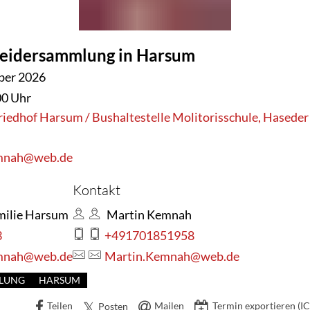
eidersammlung in Harsum
RSUM
ber 2026
00 Uhr
riedhof Harsum / Bushaltestelle Molitorisschule, Hasede
mnah@web.de
Kontakt
milie Harsum
Martin Kemnah
3
+491701851958
mnah@web.de
Martin.Kemnah@web.de
LUNG
HARSUM
Teilen
Mailen
Termin exportieren (IC
Posten