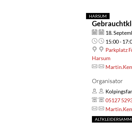
HARSUM
Gebrauchtkl
KATEGORIE: HA
Datum:
18. Septem
Uhrzeit:
15:00 - 17:
Parkplatz F
Harsum
Martin.Ke
Organisator
Kolpingsfa
05127 529
Martin.Ke
ALTKLEIDERSAMM