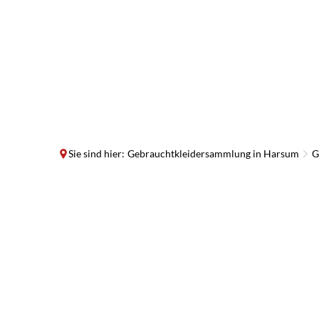
Sie sind hier:
Gebrauchtkleidersammlung in Harsum
G
Gebrauchtkleidersammlung
in
Harsum