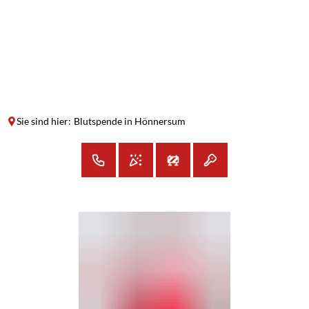
SUCHE
MENÜ
Sie sind hier:
Blutspende in Hönnersum
Blutspende
in
Hönnersum