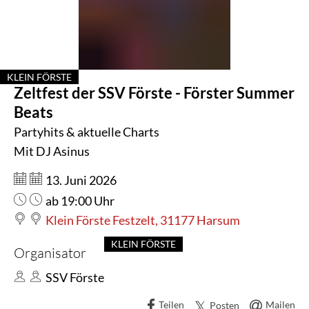
SSV
Förste
-
KLEIN FÖRSTE
Zeltfest der SSV Förste - Förster Summer
KATEGORIE: KLEIN FÖRSTE
Förster
Beats
Summer
Partyhits & aktuelle Charts
Mit DJ Asinus
Beats
Datum:
13. Juni 2026
Uhrzeit:
ab 19:00 Uhr
Klein Förste Festzelt, 31177 Harsum
KLEIN FÖRSTE
Organisator
SSV Förste
Teilen
Mailen
Posten