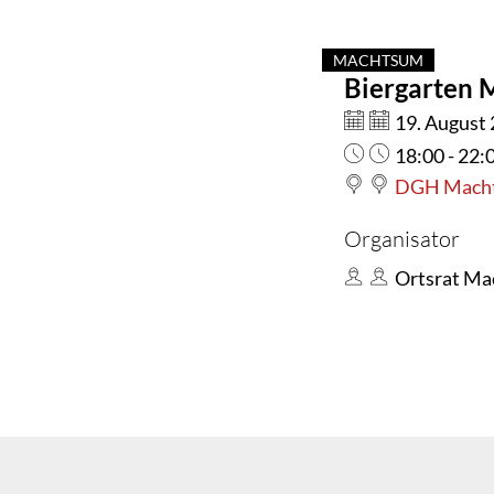
MACHTSUM
Biergarten
KATEGORIE: MA
Datum:
19. August
Uhrzeit:
18:00 - 22:
DGH Machts
Organisator
Ortsrat M