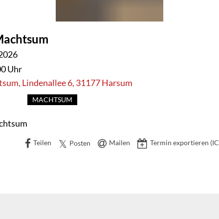
 Machtsum
CHTSUM
 2026
00 Uhr
um, Lindenallee 6, 31177 Harsum
MACHTSUM
achtsum
Teilen
Mailen
Termin exportieren (IC
Posten