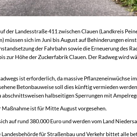
uf der Landesstraße 411 zwischen Clauen (Landkreis Pein
) müssen sich im Juni bis August auf Behinderungen einste
Instandsetzung der Fahrbahn sowie die Erneuerung des R
is zur Höhe der Zuckerfabrik Clauen. Der Radweg wird wä
adwegs ist erforderlich, da massive Pflanzeneinwüchse im
esehene Betonbauweise soll dies künftig vermieden werden
u abschnittsweisen halbseitigen Sperrungen mit Ampelreg
er Maßnahme ist für Mitte August vorgesehen.
sich auf rund 380.000 Euro und werden vom Land Niedersa
 Landesbehörde für Straßenbau und Verkehr bittet alle be