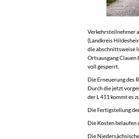
Verkehrsteilnehmer a
(Landkreis Hildesheim
die abschnittsweise 
Ortsausgang Clauen b
voll gesperrt.
Die Erneuerung des R
Durch die jetzt vorg
der L 411 kommt es z
Die Fertigstellung d
Die Kosten belaufen 
Die Niedersächsische