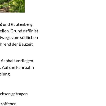
e) und Rautenberg
llen. Grund dafür ist
adwegs vom südlichen
hrend der Bauzeit
 Asphalt vorliegen.
. Auf der Fahrbahn
elung.
chsen getragen.
troffenen