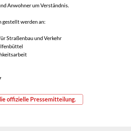
und Anwohner um Verständnis.
 gestellt werden an:
für Straßenbau und Verkehr
lfenbüttel
hkeitsarbeit
7
die offizielle Pressemitteilung.