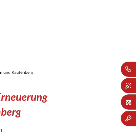
SUCHE
MENÜ
en und Rautenberg
Erneuerung
nberg
t.