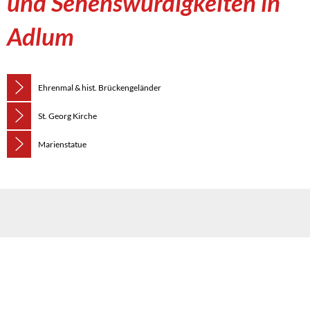
und Sehenswürdigkeiten in
Adlum
Ehrenmal & hist. Brückengeländer
St. Georg Kirche
Marienstatue