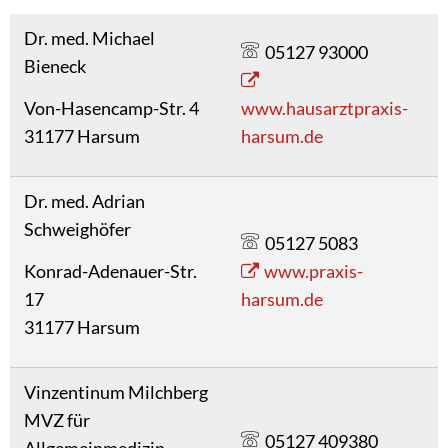
Dr. med. Michael
05127 93000
Bieneck
Von-Hasencamp-Str. 4
www.hausarztpraxis-
31177 Harsum
harsum.de
Dr. med. Adrian
Schweighöfer
05127 5083
Konrad-Adenauer-Str.
www.praxis-
17
harsum.de
31177 Harsum
Vinzentinum Milchberg
MVZ für
05127 409380