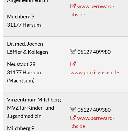
Allgemeinmedizin
www.bernward-
khs.de
Milchberg 9
31177 Harsum
Dr. med. Jochen
Löffler & Kollegen
05127 409980
Neustadt 28
31177 Harsum
www.praxisgiesen.de
(Machtsum)
Vinzentinum Milchberg
MVZ für Kinder- und
05127 409380
Jugendmedizin
www.bernward-
khs.de
Milchberg 9