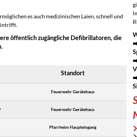
g
I
rmöglichen es auch medizinischen Laien, schnell und
R
ntrifft.
W
 öffentlich zugängliche Defibrillatoren, die
➡
n.
S
➡
V
Standort
➡
S
Feuerwehr Gerätehaus
9
Feuerwehr Gerätehaus
Pfarrheim Haupteingang