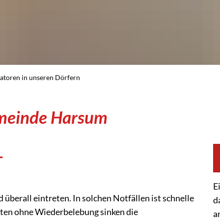
latoren in unseren Dörfern
Gemeinde Harsum
-
E
 überall eintreten. In solchen Notfällen ist schnelle
d
uten ohne Wiederbelebung sinken die
a