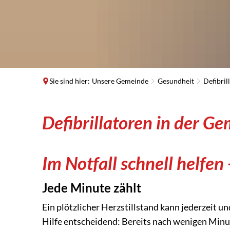
Sie sind hier:
Unsere Gemeinde
Gesundheit
Defibril
Defibrillatoren
Defibrillatoren in der 
in
Im Notfall schnell helfen 
unseren
Jede Minute zählt
Dörfern
Ein plötzlicher Herzstillstand kann jederzeit und
Hilfe entscheidend: Bereits nach wenigen Min