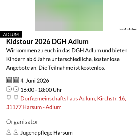
DGH
Adlum
Sandra Löbke
ADLUM
Kidstour 2026 DGH Adlum
KATEGORIE: ADLUM
Wir kommen zu euch in das DGH Adlum und bieten
Kindern ab 6 Jahre unterschiedliche, kostenlose
Angebote an. Die Teilnahme ist kostenlos.
Datum:
4. Juni 2026
Uhrzeit:
16:00 - 18:00 Uhr
Dorfgemeinschaftshaus Adlum, Kirchstr. 16,
31177 Harsum - Adlum
Organisator
Jugendpflege Harsum